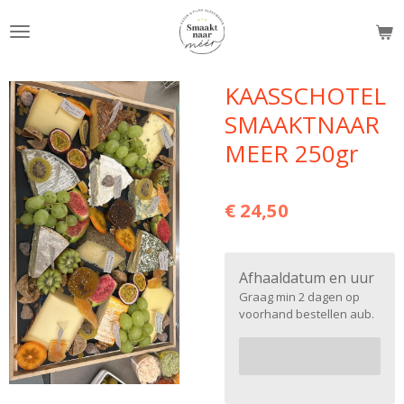
Ga
direct
naar
de
KAASSCHOTEL
hoofdinhoud
SMAAKTNAAR
MEER 250gr
€ 24,50
Afhaaldatum en uur
Graag min 2 dagen op
voorhand bestellen aub.