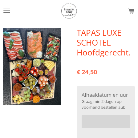
Ga
direct
naar
de
TAPAS LUXE
hoofdinhoud
SCHOTEL
Hoofdgerecht.
€ 24,50
Afhaaldatum en uur
Graag min 2 dagen op
voorhand bestellen aub.